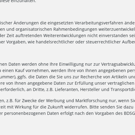
iese einzuhalten.
rischer Änderungen die eingesetzten Verarbeitungsverfahren ände
en und organisatorischen Rahmenbedingungen weiterzuentwickeln.
 der Zeit auftretenden Weiterentwicklungen nicht einverstanden sei
her Vorgaben, wie handelsrechtlicher oder steuerrechtlicher Aufb
 Daten werden ohne Ihre Einwilligung nur zur Vertragsabwicklun
 einen Kauf vornehmen, werden Ihre von Ihnen angegebenen pers
mmer), ggfs. die Daten die Sie uns zur Recherche von Artikeln un
 von Ihnen angegebene Daten zur Erfüllung unser vertraglichen V
rforderlich, an Dritte, z.B. Lieferanten, Hersteller und Transportdi
, z.B. für Zwecke der Werbung und Marktforschung nur, wenn Sie hi
zeit mit Wirkung für die Zukunft widerrufen. Bitte senden Sie daz
er personenbezogenen Daten erfolgt nach den Vorgaben des BDSG 