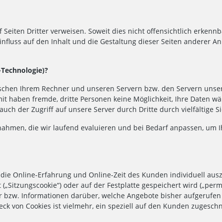
f Seiten Dritter verweisen. Soweit dies nicht offensichtlich erkennb
 Einfluss auf den Inhalt und die Gestaltung dieser Seiten anderer 
-Technologie)?
chen Ihrem Rechner und unseren Servern bzw. den Servern unsere
mit haben fremde, dritte Personen keine Möglichkeit, Ihre Daten w
ch der Zugriff auf unsere Server durch Dritte durch vielfältige 
hmen, die wir laufend evaluieren und bei Bedarf anpassen, um I
die Online-Erfahrung und Online-Zeit des Kunden individuell auszu
Sitzungscookie“) oder auf der Festplatte gespeichert wird („perm
er bzw. Informationen darüber, welche Angebote bisher aufgerufe
k von Cookies ist vielmehr, ein speziell auf den Kunden zugeschn