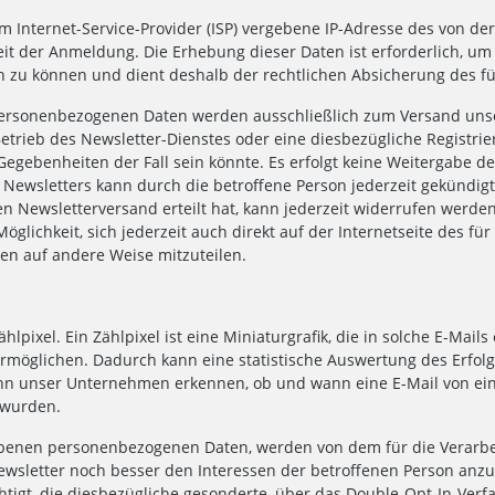
m Internet-Service-Provider (ISP) vergebene IP-Adresse des von d
 der Anmeldung. Die Erhebung dieser Daten ist erforderlich, um 
n zu können und dient deshalb der rechtlichen Absicherung des fü
rsonenbezogenen Daten werden ausschließlich zum Versand unse
Betrieb des Newsletter-Dienstes oder eine diesbezügliche Registrie
egebenheiten der Fall sein könnte. Es erfolgt keine Weitergabe 
wsletters kann durch die betroffene Person jederzeit gekündigt 
n Newsletterversand erteilt hat, kann jederzeit widerrufen werden
öglichkeit, sich jederzeit auch direkt auf der Internetseite des f
en auf andere Weise mitzuteilen.
ixel. Ein Zählpixel ist eine Miniaturgrafik, die in solche E-Mai
ermöglichen. Dadurch kann eine statistische Auswertung des Erfo
nn unser Unternehmen erkennen, ob und wann eine E-Mail von eine
 wurden.
hobenen personenbezogenen Daten, werden von dem für die Verarb
Newsletter noch besser den Interessen der betroffenen Person an
chtigt, die diesbezügliche gesonderte, über das Double-Opt-In-Ve