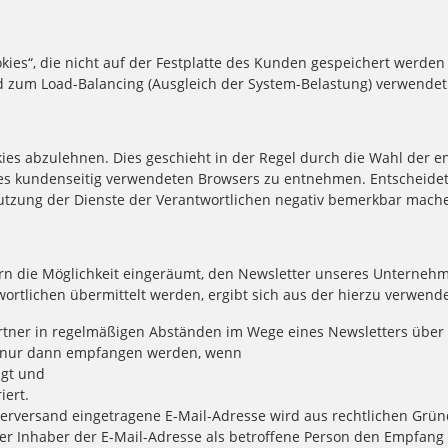
kies“, die nicht auf der Festplatte des Kunden gespeichert werden
nd zum Load-Balancing (Ausgleich der System-Belastung) verwendet
okies abzulehnen. Dies geschieht in der Regel durch die Wahl der
des kundenseitig verwendeten Browsers zu entnehmen. Entscheidet 
utzung der Dienste der Verantwortlichen negativ bemerkbar mach
ern die Möglichkeit eingeräumt, den Newsletter unseres Unterne
wortlichen übermittelt werden, ergibt sich aus der hierzu verwen
tner in regelmäßigen Abständen im Wege eines Newsletters über
h nur dann empfangen werden, wenn
ügt und
iert.
tterversand eingetragene E-Mail-Adresse wird aus rechtlichen Grü
er Inhaber der E-Mail-Adresse als betroffene Person den Empfang d